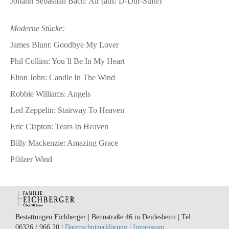
Johann Sebastian Bach: Air (aus: D-Dur-Suite)
Moderne Stücke:
James Blunt: Goodbye My Lover
Phil Collins: You´ll Be In My Heart
Elton John: Candle In The Wind
Robbie Williams: Angels
Led Zeppelin: Stairway To Heaven
Eric Clapton: Tears In Heaven
Billy Mackenzie: Amazing Grace
Pfälzer Wind
Bestattungen Eichberger | Bennstraße 46 in Deidesheim | Tel.:
06326 / 966 20 |
Datenschutzerklärung
|
Impressum